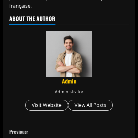
française.
ABOUT THE AUTHOR
Admin
Administrator
Visit Website
View All Posts
C
Previous: