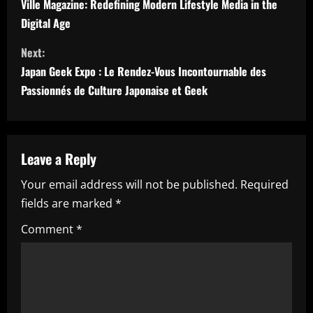
o
Ville Magazine: Redefining Modern Lifestyle Media in the
Digital Age
n
Next:
t
Japan Geek Expo : Le Rendez-Vous Incontournable des
i
Passionnés de Culture Japonaise et Geek
n
u
Leave a Reply
e
Your email address will not be published.
Required
fields are marked
*
R
Comment
*
e
a
d