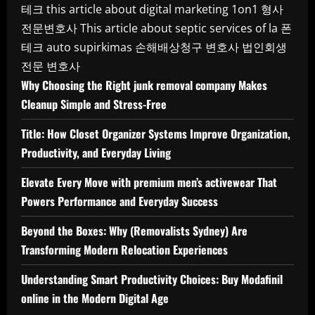
테크
this article about digital marketing 1on1
형사
전문변호사
This article about septic services of la
폰
테크
auto supirkimas
손해배상청구 변호사
법인회생
전문 변호사
Why Choosing the Right junk removal company Makes
Cleanup Simple and Stress-Free
Title: How Closet Organizer Systems Improve Organization,
Productivity, and Everyday Living
Elevate Every Move with premium men’s activewear That
Powers Performance and Everyday Success
Beyond the Boxes: Why (Removalists Sydney) Are
Transforming Modern Relocation Experiences
Understanding Smart Productivity Choices: Buy Modafinil
online in the Modern Digital Age