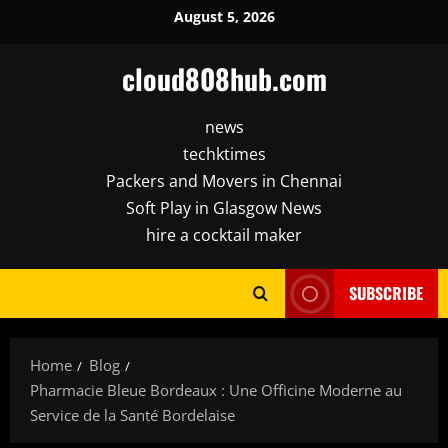
Skip
August 5, 2026
to
content
cloud808hub.com
news
techktimes
Packers and Movers in Chennai
Soft Play in Glasgow News
hire a cocktail maker
SUBSCRIBE
Home
Blog
Pharmacie Bleue Bordeaux : Une Officine Moderne au
Service de la Santé Bordelaise