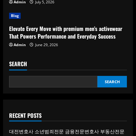
Admin
July 5, 2026
Blog
Elevate Every Move with premium men’s activewear
That Powers Performance and Everyday Success
Admin
June 29, 2026
SEARCH
SEARCH
RECENT POSTS
대전변호사
소년범죄전문
금융전문변호사
부동산전문