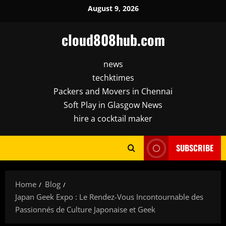
Skip
August 9, 2026
to
content
cloud808hub.com
news
techktimes
Packers and Movers in Chennai
Soft Play in Glasgow News
hire a cocktail maker
SUBSCRIBE
Home
Blog
Japan Geek Expo : Le Rendez-Vous Incontournable des
Passionnés de Culture Japonaise et Geek