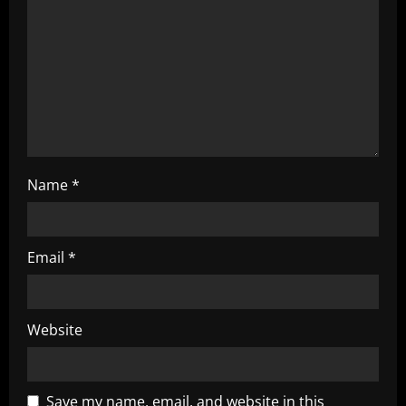
d
i
n
g
Name
*
Email
*
Website
Save my name, email, and website in this