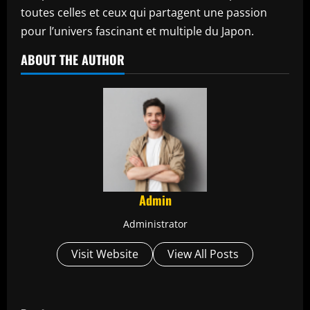
toutes celles et ceux qui partagent une passion
pour l’univers fascinant et multiple du Japon.
ABOUT THE AUTHOR
Admin
Administrator
Visit Website
View All Posts
C