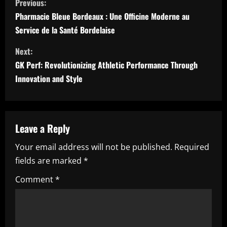
Previous:
o
Pharmacie Bleue Bordeaux : Une Officine Moderne au
Service de la Santé Bordelaise
n
Next:
t
GK Perf: Revolutionizing Athletic Performance Through
i
Innovation and Style
n
u
Leave a Reply
e
Your email address will not be published.
Required
fields are marked
*
R
Comment
*
e
a