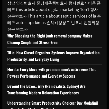
상담
안산변호사
준강제추행변호사
형사변호사비용
폰
테크
this article about digital marketing 1on1
형사
전문변호사
This article about septic services of la
폰
테크
auto supirkimas
손해배상청구 변호사
법인회생
전문 변호사
Why Choosing the Right junk removal company Makes
Cleanup Simple and Stress-Free
Title: How Closet Organizer Systems Improve Organization,
Productivity, and Everyday Living
Elevate Every Move with premium men’s activewear That
Powers Performance and Everyday Success
Beyond the Boxes: Why (Removalists Sydney) Are
Transforming Modern Relocation Experiences
Understanding Smart Productivity Choices: Buy Modafinil